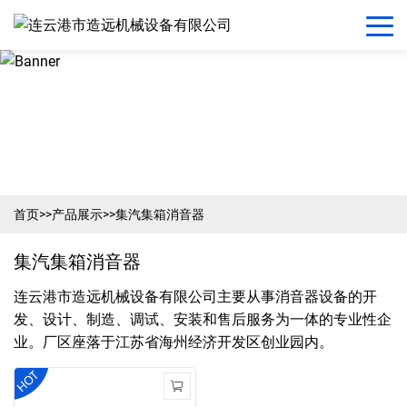
首页
>>
产品展示
>>
集汽集箱消音器
集汽集箱消音器
连云港市造远机械设备有限公司主要从事消音器设备的开
发、设计、制造、调试、安装和售后服务为一体的专业性企
业。厂区座落于江苏省海州经济开发区创业园内。