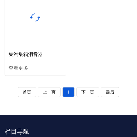
集汽集箱消音器
查看更多
首页
上一页
1
下一页
最后
栏目导航