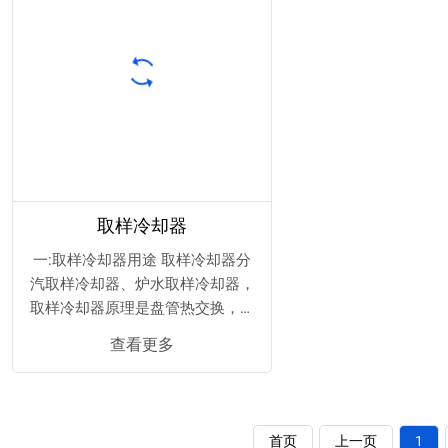
取样冷却器
一:取样冷却器用途 取样冷却器分
汽取样冷却器、炉水取样冷却器，
取样冷却器原理是盘管热交换，取
样冷却器用于锅炉房或发电厂内汽
查看更多
水化验取样冷却，锅炉及热力系统
中的水大都温度较高，而高水温不
便于取样，也不便于测定，在取样
前应加以冷却，所以要把取样点的
首页
上一页
1