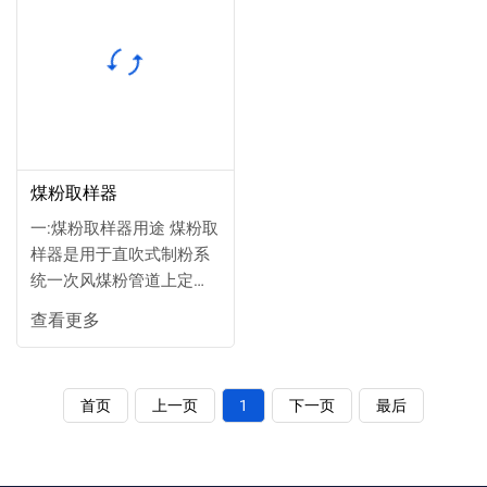
煤粉取样器
一:煤粉取样器用途 煤粉取
样器是用于直吹式制粉系
统一次风煤粉管道上定期
煤粉取样。以压缩空气为
查看更多
动力源的可无间断运行的
取样器。由于设备的磨
损，煤种的变化，煤粉细
首页
上一页
1
下一页
最后
度将产生较大的变化而影
响锅炉的经济运行。因此
根据定期对煤粉细度取样