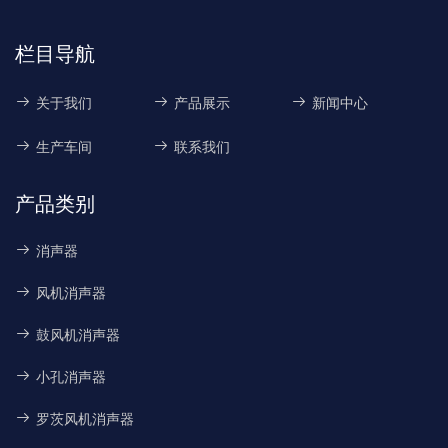
检测的结果作为及时用整
分离器折向门开度及更损
设备部件的依据。二:煤粉
栏目导航
取
关于我们
产品展示
新闻中心
生产车间
联系我们
产品类别
消声器
风机消声器
鼓风机消声器
小孔消声器
罗茨风机消声器